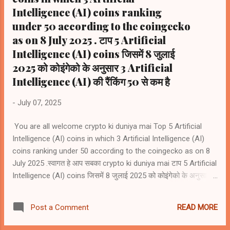
Intelligence (AI) coins ranking
under 50 according to the coingecko
as on 8 July 2025 . टाप 5 Artificial
Intelligence (AI) coins जिसमें 8 जुलाई
2025 को कोइंगेको के अनुसार 3 Artificial
Intelligence (AI) की रैंकिंग 50 से कम है
-
July 07, 2025
You are all welcome crypto ki duniya mai Top 5 Artificial
Intelligence (AI) coins in which 3 Artificial Intelligence (AI)
coins ranking under 50 according to the coingecko as on 8
July 2025 .स्वागत हे आप सबका crypto ki duniya mai टाप 5 Artificial
Intelligence (AI) coins जिसमें 8 जुलाई 2025 को कोइंगेको के अनुसार 3
Artificial Intelligence (AI) coins की रैंकिंग 50 से कम है 1) Bittensor
(TAO) #rank42 2) NEAR Protocol (NEAR)) #rank46 3)
READ MORE
Post a Comment
Internet Computer (ICP) #rank47 4) Artificial
Superintelligence Alliance (FET) #rank60 5) Render (RENDER)