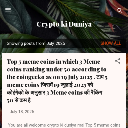
Skip to main content
Crypto ki Duniya
Showing posts from July, 2025
SHOW ALL
P
o
Top 5 meme coins in which 3 Meme
s
coins ranking under 50 according to
t
the coingecko as on 19 July 2025 . टाप 5
s
meme coins जिसमें 19 जुलाई 2025 को
कोइंगेको के अनुसार 3 Meme coins की रैंकिंग
50 से कम है
-
July 18, 2025
You are all welcome crypto ki duniya mai Top 5 meme coins