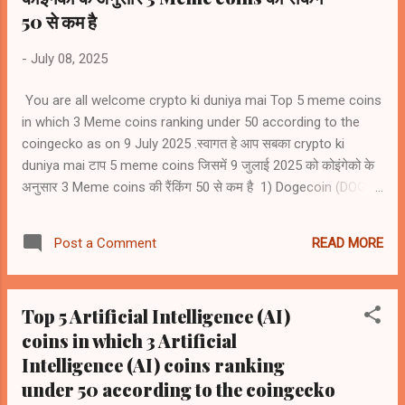
50 से कम है
-
July 08, 2025
You are all welcome crypto ki duniya mai Top 5 meme coins
in which 3 Meme coins ranking under 50 according to the
coingecko as on 9 July 2025 .स्वागत हे आप सबका crypto ki
duniya mai टाप 5 meme coins जिसमें 9 जुलाई 2025 को कोइंगेको के
अनुसार 3 Meme coins की रैंकिंग 50 से कम है 1) Dogecoin (DOGE)
#9 2) Shiba Inu (SHIB) #23 3) Pepe (PEPE) #37 4) Bonk
(BONK) # 60 5) Official Trump (Trump) #61
READ MORE
Post a Comment
Top 5 Artificial Intelligence (AI)
coins in which 3 Artificial
Intelligence (AI) coins ranking
under 50 according to the coingecko