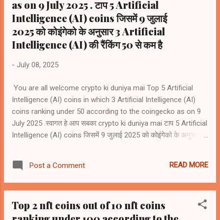
as on 9 July 2025 . टाप 5 Artificial
Intelligence (AI) coins जिसमें 9 जुलाई
2025 को कोइंगेको के अनुसार 3 Artificial
Intelligence (AI) की रैंकिंग 50 से कम है
-
July 08, 2025
You are all welcome crypto ki duniya mai Top 5 Artificial
Intelligence (AI) coins in which 3 Artificial Intelligence (AI)
coins ranking under 50 according to the coingecko as on 9
July 2025 .स्वागत हे आप सबका crypto ki duniya mai टाप 5 Artificial
Intelligence (AI) coins जिसमें 9 जुलाई 2025 को कोइंगेको के अनुसार 3
Artificial Intelligence (AI) coins की रैंकिंग 50 से कम है 1) Bittensor
(TAO) #rank42 2) NEAR Protocol (NEAR)) #rank46 3)
READ MORE
Post a Comment
Internet Computer (ICP) #rank48 4) Artificial
Superintelligence Alliance (FET) #rank59 5) Render (RENDER)
#rank66
Top 2 nft coins out of 10 nft coins
ranking under 100 according to the