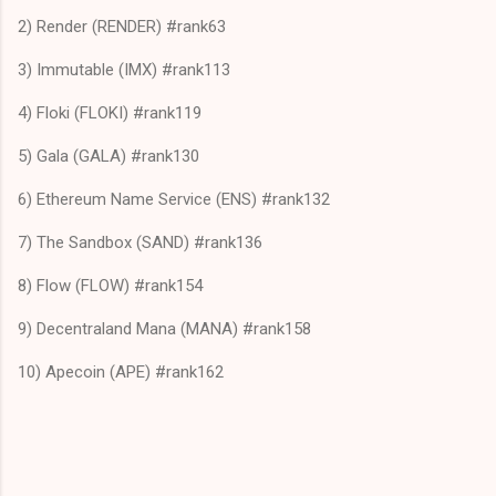
2) Render (RENDER) #rank63
3) Immutable (IMX) #rank113
4) Floki (FLOKI) #rank119
5) Gala (GALA) #rank130
6) Ethereum Name Service (ENS) #rank132
7) The Sandbox (SAND) #rank136
8) Flow (FLOW) #rank154
9) Decentraland Mana (MANA) #rank158
10) Apecoin (APE) #rank162