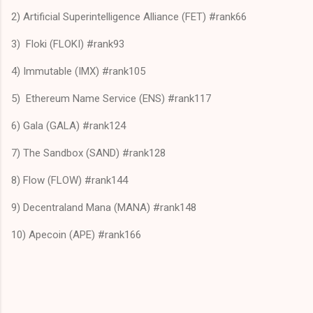
2) Artificial Superintelligence Alliance (FET) #rank66
3) Floki (FLOKI) #rank93
4) Immutable (IMX) #rank105
5) Ethereum Name Service (ENS) #rank117
6) Gala (GALA) #rank124
7) The Sandbox (SAND) #rank128
8) Flow (FLOW) #rank144
9) Decentraland Mana (MANA) #rank148
10) Apecoin (APE) #rank166