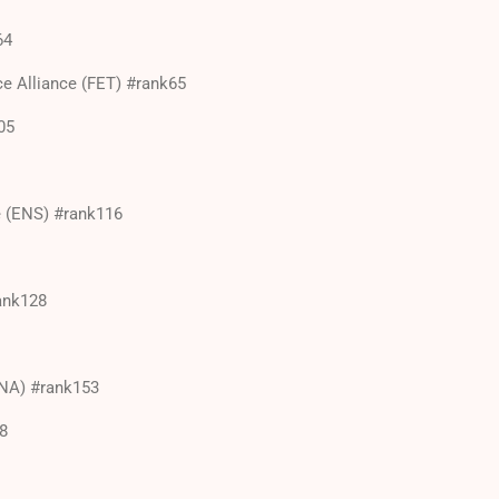
64
nce Alliance (FET) #rank65
05
 (ENS) #rank116
ank128
NA) #rank153
8