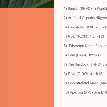
1) Render (RENDER) #rank
2) Artificial Superintellige
3) Immutable (IMX) #rank1
4) Floki (FLOKI) #rank108
5) Ethereum Name Service
6) Gala (GALA) #rank126
7) The Sandbox (SAND) #r
8) Flow (FLOW) #rank151
9) Decentraland Mana (MA
10) Apecoin (APE) #rank16