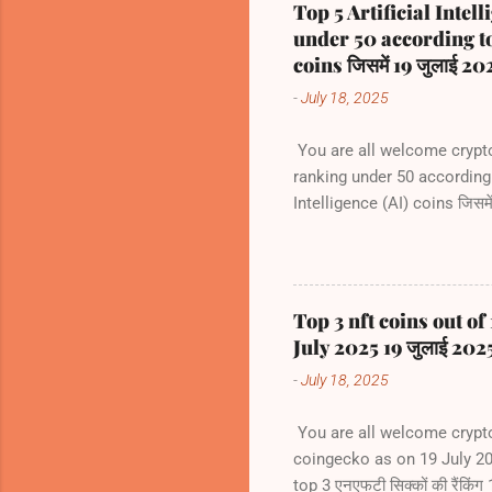
Top 5 Artificial Intell
under 50 according to 
coins जिसमें 19 जुलाई 2025
-
July 18, 2025
You are all welcome crypto k
ranking under 50 according t
Intelligence (AI) coins जिसमें
Bittensor (TAO) #rank39 2
#rank62 5) Artificial Super
Top 3 nft coins out o
July 2025 19 जुलाई 2025 को
-
July 18, 2025
You are all welcome crypto 
coingecko as on 19 July 2025 
top 3 एनएफटी सिक्कों की रैंक