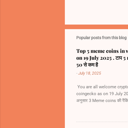
Popular posts from this blog
Top 5 meme coins in 
on 19 July 2025 . टाप 5 
50 से कम है
-
July 18, 2025
You are all welcome crypt
coingecko as on 19 July 2025
अनुसार 3 Meme coins की रैंक
(BONK) # 53 5) Official T