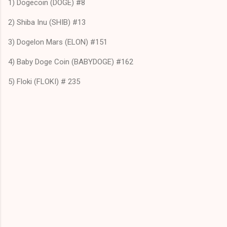
1) Dogecoin (DOGE) #8
2) Shiba Inu (SHIB) #13
3) Dogelon Mars (ELON) #151
4) Baby Doge Coin (BABYDOGE) #162
5) Floki (FLOKI) # 235
C
o
m
m
e
n
t