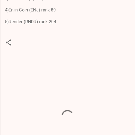
4)Enjin Coin (ENJ) rank 89
5)Render (RNDR) rank 204
C
o
m
m
e
n
t
s