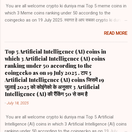
You are all welcome crypto ki duniya mai Top 5 meme coins in
which 3 Meme coins ranking under 50 according to the
coingecko as on 19 July 2025 .स्वागत हे आप सबका crypto ki duniya
mai टाप 5 meme coins जिसमें 19 जुलाई 2025 को कोइंगेको के अनुसार 3
READ MORE
Meme coins की रैंकिंग 50 से कम है 1) Dogecoin (DOGE) #8 2)
Shiba Inu (SHIB) #22 3) Pepe (PEPE) #36 4) Bonk (BONK) # 53
5) Official Trump (TRUMP) #65
Top 5 Artificial Intelligence (AI) coins in
which 3 Artificial Intelligence (AI) coins
ranking under 50 according to the
coingecko as on 19 July 2025 . टाप 5
Artificial Intelligence (AI) coins जिसमें 19
जुलाई 2025 को कोइंगेको के अनुसार 3 Artificial
Intelligence (AI) की रैंकिंग 50 से कम है
-
July 18, 2025
You are all welcome crypto ki duniya mai Top 5 Artificial
Intelligence (AI) coins in which 3 Artificial Intelligence (AI) coins
ranking under 50 according to the coingecko as on 19 July